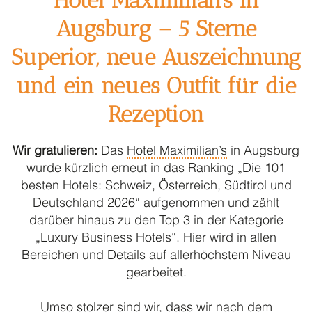
Hotel Maximilian’s in
Augsburg – 5 Sterne
Das Beste aus zwei Welten
So läuft’s mit uns
Superior, neue Auszeichnung
Qualität ist das Gegenteil von Zufall
und ein neues Outfit für die
Baukastensystem
Rezeption
Never out of stock
Warum kein Online – Shop
Wir gratulieren:
Das
Hotel Maximilian’s
in Augsburg
Darum kein Leasing
wurde kürzlich erneut in das Ranking „Die 101
besten Hotels: Schweiz, Österreich, Südtirol und
WORLD OF ACP
Deutschland 2026“ aufgenommen und zählt
darüber hinaus zu den Top 3 in der Kategorie
Accessoires
„Luxury Business Hotels“. Hier wird in allen
acp collection
Bereichen und Details auf allerhöchstem Niveau
gearbeitet.
Arztmantel
Barjacke
Umso stolzer sind wir, dass wir nach dem