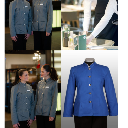
Presse
We are Family
Social Support
Produkte A – W
TIPPS & SERVICE
Tipps Baukastensystem
Stick & Druck over all
Textilpflege
Körpermaße
Lookbook Klinik mit Hotel