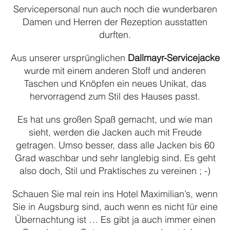
Servicepersonal nun auch noch die wunderbaren
Blusen & Hemden – all white
Damen und Herren der Rezeption ausstatten
Blusen & Hemden – colour
durften.
Casual Wear
Aus unserer ursprünglichen
Dallmayr-Servicejacke
Cool Stretch Hosen
wurde mit einem anderen Stoff und anderen
Corporate Fashion
Taschen und Knöpfen ein neues Unikat, das
hervorragend zum Stil des Hauses passt.
Dallmayr Catering
Footwear
Es hat uns großen Spaß gemacht, und wie man
sieht, werden die Jacken auch mit Freude
Formal Wear / Orchesterbekleidung
getragen. Umso besser, dass alle Jacken bis 60
Housekeeping
Grad waschbar und sehr langlebig sind. Es geht
also doch, Stil und Praktisches zu vereinen ; -)
Küchenhemd
Polos
Schauen Sie mal rein ins Hotel Maximilian’s, wenn
Sie in Augsburg sind, auch wenn es nicht für eine
Praxisfarben
Übernachtung ist … Es gibt ja auch immer einen
Punjabi