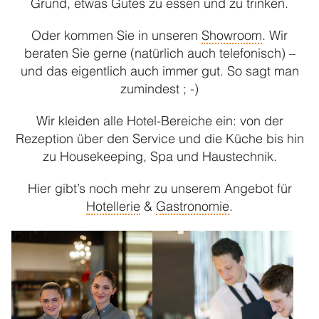
Grund, etwas Gutes zu essen und zu trinken.
Schürzen
Oder kommen Sie in unseren
Showroom
. Wir
Scrubs
beraten Sie gerne (natürlich auch telefonisch) –
Sonderproduktionen
und das eigentlich auch immer gut. So sagt man
zumindest ; -)
UNSERE MARKEN
Wir kleiden alle Hotel-Bereiche ein: von der
Rezeption über den Service und die Küche bis hin
ACP COLLECTION
zu Housekeeping, Spa und Haustechnik.
Showroom
Hier gibt’s noch mehr zu unserem Angebot für
Nachhaltigkeit
Hotellerie
&
Gastronomie
.
Finanzierung
Referenzen
Blog & News
Newsletter