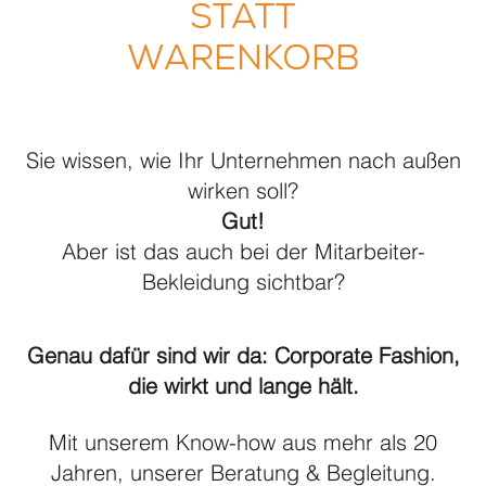
STATT
Das Beste aus zwei Welten
WARENKORB
So läuft’s mit uns
Qualität ist das Gegenteil von Zufall
Baukastensystem
Sie wissen, wie Ihr Unternehmen nach außen
Never out of stock
wirken soll?
Gut!
Warum kein Online – Shop
Aber ist das auch bei der Mitarbeiter-
Darum kein Leasing
Bekleidung sichtbar?
WORLD OF ACP
Genau dafür sind wir da: Corporate Fashion,
Accessoires
die wirkt und lange hält.
acp collection
Arztmantel
Mit unserem Know-how aus mehr als 20
Jahren, unserer Beratung & Begleitung.
Barjacke