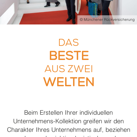
Presse
We are Family
© Münchener Rückversicherung
Social Support
Produkte A – W
DAS
TIPPS & SERVICE
BESTE
Tipps Baukastensystem
AUS ZWEI
Stick & Druck over all
WELTEN
Textilpflege
Körpermaße
Lookbook Klinik mit Hotel
Beim Erstellen Ihrer individuellen
Unternehmens-Kollektion greifen wir den
Charakter Ihres Unternehmens auf, beziehen