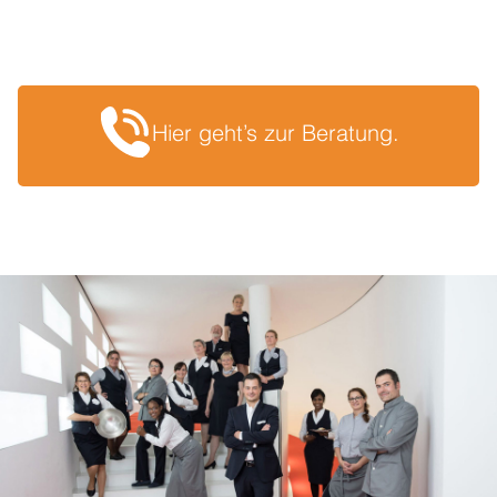
Schürzen
Scrubs
Sonderproduktionen
Hier geht’s zur Beratung.
UNSERE MARKEN
ACP COLLECTION
Showroom
Nachhaltigkeit
Finanzierung
Referenzen
Blog & News
Newsletter