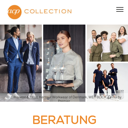
BRANCHEN
Business | Event | Messe
Hotel | Uniform | Housekeeping
Gastronomie | Küche | Catering | Service
Martin Schmid Kochbekleidung
Ärzte | Kliniken | Apotheken
Spa | Kosmetik
Shop | Lebensmittel | Bäckereien
Workwear
© J. Harvest & Frost, Kentaur Workwear of Denmark, WEITBLICK, Onna by
Tracht
Premier
PHILOSOPHIE
BERATUNG
Beratung statt Warenkorb