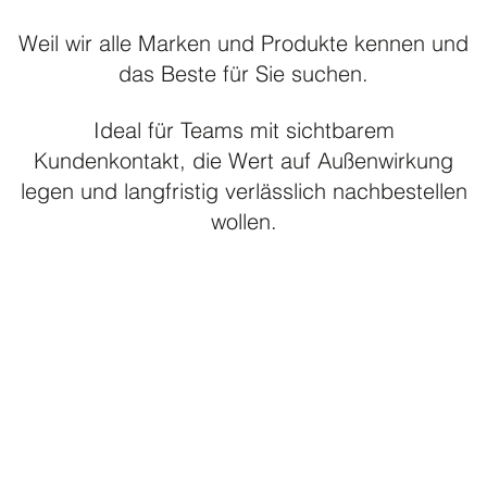
Blusen & Hemden – all white
Weil wir alle Marken und Produkte kennen und
Blusen & Hemden – colour
das Beste für Sie suchen.
Casual Wear
Ideal für Teams mit sichtbarem
Cool Stretch Hosen
Kundenkontakt, die Wert auf Außenwirkung
Corporate Fashion
legen und langfristig verlässlich nachbestellen
Dallmayr Catering
wollen.
Footwear
Formal Wear / Orchesterbekleidung
Housekeeping
Küchenhemd
Polos
Praxisfarben
Punjabi