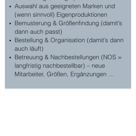
Auswahl aus geeigneten Marken und
(wenn sinnvoll) Eigenproduktionen
Bemusterung & Größenfindung (damit’s
dann auch passt)
Bestellung & Organisation (damit’s dann
auch läuft)
Betreuung & Nachbestellungen (NOS =
langfristig nachbestellbar) – neue
Mitarbeiter, Größen, Ergänzungen …