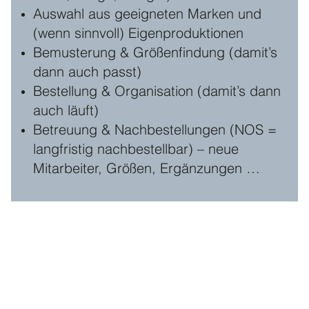
Auswahl aus geeigneten Marken und
(wenn sinnvoll) Eigenproduktionen
Bemusterung & Größenfindung (damit’s
dann auch passt)
Bestellung & Organisation (damit’s dann
auch läuft)
Betreuung & Nachbestellungen (NOS =
langfristig nachbestellbar) – neue
Mitarbeiter, Größen, Ergänzungen …