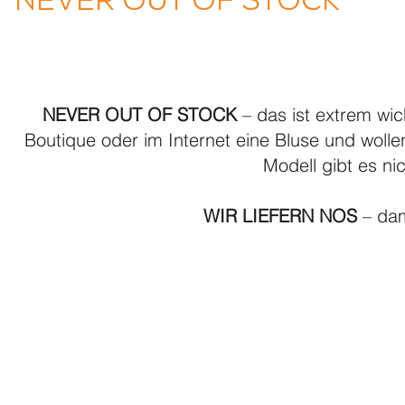
NEVER OUT OF STOCK
– das ist extrem wic
Boutique oder im Internet eine Bluse und woll
Modell gibt es ni
WIR LIEFERN NOS
– dam
© acp collection für Praxisklinik Dr. Sven Dannemann