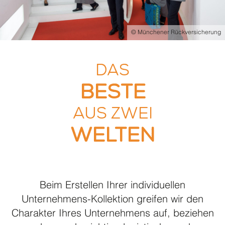
Presse
We are Family
© Münchener Rückversicherung
Social Support
Produkte A – W
DAS
TIPPS & SERVICE
BESTE
Tipps Baukastensystem
AUS ZWEI
Stick & Druck over all
WELTEN
Textilpflege
Körpermaße
Lookbook Klinik mit Hotel
Beim Erstellen Ihrer individuellen
Unternehmens-Kollektion greifen wir den
Charakter Ihres Unternehmens auf, beziehen