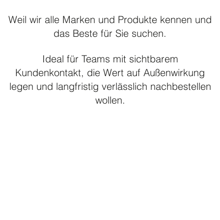
Blusen & Hemden – all white
Weil wir alle Marken und Produkte kennen und
Blusen & Hemden – colour
das Beste für Sie suchen.
Casual Wear
Ideal für Teams mit sichtbarem
Cool Stretch Hosen
Kundenkontakt, die Wert auf Außenwirkung
Corporate Fashion
legen und langfristig verlässlich nachbestellen
Dallmayr Catering
wollen.
Footwear
Formal Wear / Orchesterbekleidung
Housekeeping
Küchenhemd
Polos
Praxisfarben
Punjabi