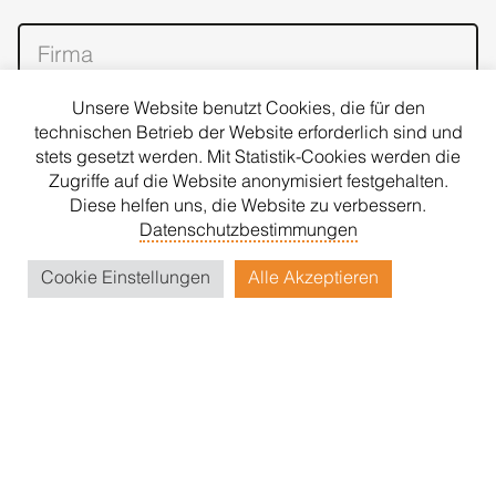
Unsere Website benutzt Cookies, die für den
technischen Betrieb der Website erforderlich sind und
stets gesetzt werden. Mit Statistik-Cookies werden die
Zugriffe auf die Website anonymisiert festgehalten.
Diese helfen uns, die Website zu verbessern.
Datenschutzbestimmungen
Cookie Einstellungen
Alle Akzeptieren
ANMELDEN
Für den Versand unserer Newsletter nutzen wir rapidmail.
Mit Ihrer Anmeldung stimmen Sie zu, dass die
eingegebenen Daten an rapidmail übermittelt werden.
Beachten Sie bitte auch die
AGB
und
Datenschutzbestimmungen
.