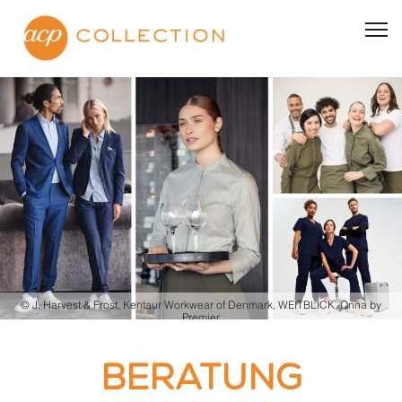
BRANCHEN
Business | Event | Messe
Hotel | Uniform | Housekeeping
Gastronomie | Küche | Catering | Service
Martin Schmid Kochbekleidung
Ärzte | Kliniken | Apotheken
Spa | Kosmetik
Shop | Lebensmittel | Bäckereien
Workwear
© J. Harvest & Frost, Kentaur Workwear of Denmark, WEITBLICK, Onna by
Tracht
Premier
PHILOSOPHIE
BERATUNG
Beratung statt Warenkorb