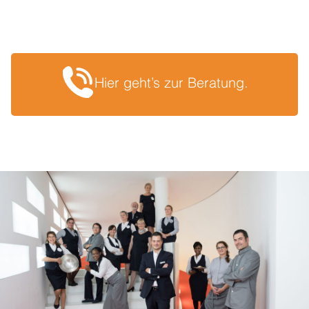
Schürzen
Scrubs
Sonderproduktionen
Hier geht’s zur Beratung.
UNSERE MARKEN
ACP COLLECTION
Showroom
Nachhaltigkeit
Finanzierung
Referenzen
Blog & News
Newsletter