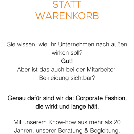
STATT
Das Beste aus zwei Welten
WARENKORB
So läuft’s mit uns
Qualität ist das Gegenteil von Zufall
Baukastensystem
Sie wissen, wie Ihr Unternehmen nach außen
Never out of stock
wirken soll?
Gut!
Warum kein Online – Shop
Aber ist das auch bei der Mitarbeiter-
Darum kein Leasing
Bekleidung sichtbar?
WORLD OF ACP
Genau dafür sind wir da: Corporate Fashion,
Accessoires
die wirkt und lange hält.
acp collection
Arztmantel
Mit unserem Know-how aus mehr als 20
Jahren, unserer Beratung & Begleitung.
Barjacke