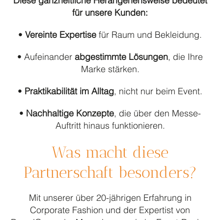
Diese ganzheitliche Herangehensweise bedeutet
Presse
für unsere Kunden:
We are Family
•
Vereinte Expertise
für Raum und Bekleidung.
Social Support
Produkte A – W
• Aufeinander
abgestimmte Lösungen
, die Ihre
Marke stärken.
TIPPS & SERVICE
•
Praktikabilität im Alltag
, nicht nur beim Event.
Tipps Baukastensystem
•
Nachhaltige Konzepte
, die über den Messe-
Stick & Druck over all
Auftritt hinaus funktionieren.
Textilpflege
Was macht diese
Körpermaße
Partnerschaft besonders?
Lookbook Klinik mit Hotel
Mit unserer über 20-jährigen Erfahrung in
Corporate Fashion und der Expertist von