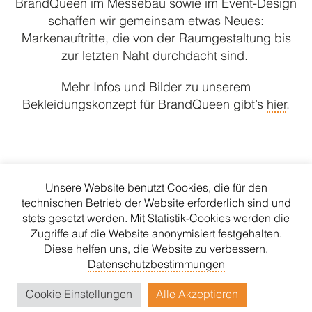
BrandQueen im Messebau sowie im Event-Design
schaffen wir gemeinsam etwas Neues:
Markenauftritte, die von der Raumgestaltung bis
zur letzten Naht durchdacht sind.
Mehr Infos und Bilder zu unserem
Bekleidungskonzept für BrandQueen gibt’s
hier
.
Unsere Website benutzt Cookies, die für den
technischen Betrieb der Website erforderlich sind und
stets gesetzt werden. Mit Statistik-Cookies werden die
Zugriffe auf die Website anonymisiert festgehalten.
Home
Impressum
Diese helfen uns, die Website zu verbessern.
Datenschutz
AGB
Datenschutzbestimmungen
Versand
Cookie Einstellungen
Alle Akzeptieren