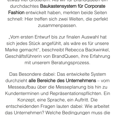
etwas viel Größerem. Als wir für BrandQueen ein
Blusen & Hemden – all white
durchdachtes
Baukastensystem für Corporate
Fashion
entwickelt haben, merkten beide Seiten
Blusen & Hemden – colour
schnell: Hier treffen sich zwei Welten, die perfekt
Casual Wear
zusammenpassen.
Cool Stretch Hosen
„Vom ersten Entwurf bis zur finalen Auswahl hat
Corporate Fashion
sich jedes Stück angefühlt, als wäre es für unsere
Marke gemacht“, beschreibt Rebecca Backwinkel,
Dallmayr Catering
Geschäftsführerin von BrandQueen, ihre Erfahrung
Footwear
mit unserem Beratungsprozess.
Formal Wear / Orchesterbekleidung
Das Besondere dabei: Das entwickelte System
Housekeeping
durchzieht
alle Bereiche des Unternehmens
– vom
Küchenhemd
Messeaufbau über die Messeplanung bis hin zu
Kundenterminen und Repräsentationspflichten. Ein
Polos
Konzept, eine Sprache, ein Auftritt. Die
Praxisfarben
entscheidenden Fragen lauten dabei: Wie arbeitet
das Unternehmen? Welche Bedingungen muss die
Punjabi