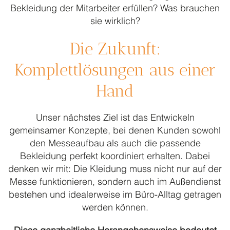
Bekleidung der Mitarbeiter erfüllen? Was brauchen
Schürzen
sie wirklich?
Scrubs
Die Zukunft:
Sonderproduktionen
Komplettlösungen aus einer
UNSERE MARKEN
Hand
ACP COLLECTION
Unser nächstes Ziel ist das Entwickeln
Showroom
gemeinsamer Konzepte, bei denen Kunden sowohl
den Messeaufbau als auch die passende
Nachhaltigkeit
Bekleidung perfekt koordiniert erhalten. Dabei
Finanzierung
denken wir mit: Die Kleidung muss nicht nur auf der
Referenzen
Messe funktionieren, sondern auch im Außendienst
bestehen und idealerweise im Büro-Alltag getragen
Blog & News
werden können.
Newsletter