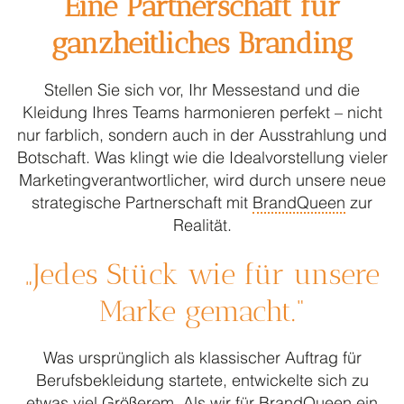
Eine Partnerschaft für
Das Beste aus zwei Welten
ganzheitliches Branding
So läuft’s mit uns
Stellen Sie sich vor, Ihr Messestand und die
Qualität ist das Gegenteil von Zufall
Kleidung Ihres Teams harmonieren perfekt – nicht
Baukastensystem
nur farblich, sondern auch in der Ausstrahlung und
Never out of stock
Botschaft. Was klingt wie die Idealvorstellung vieler
Marketingverantwortlicher, wird durch unsere neue
Warum kein Online – Shop
strategische Partnerschaft mit
BrandQueen
zur
Darum kein Leasing
Realität.
WORLD OF ACP
„Jedes Stück wie für unsere
Accessoires
Marke gemacht.“
acp collection
Was ursprünglich als klassischer Auftrag für
Arztmantel
Berufsbekleidung startete, entwickelte sich zu
Barjacke